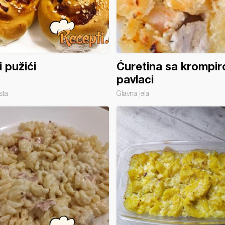
i pužići
Ćuretina sa krompir
pavlaci
sta
Glavna jela