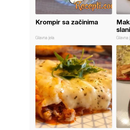
Krompir sa začinima
Maka
slan
Glavna jela
Glavna 
i kupus sa petlićem