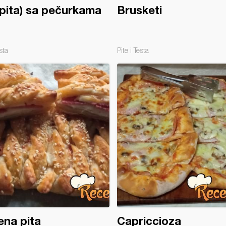
(pita) sa pečurkama
Brusketi
sta
Pite i Testa
ena pita
Capriccioza