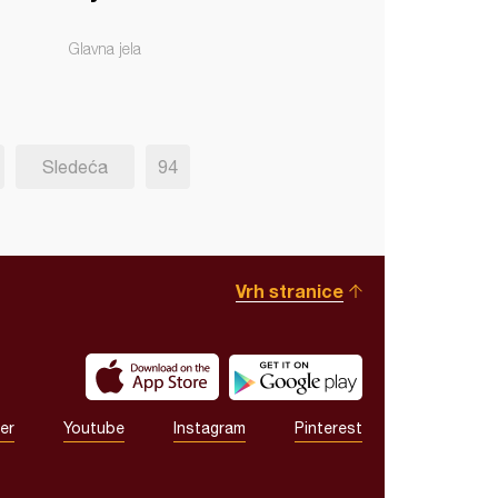
Glavna jela
Sledeća
94
Vrh stranice
er
Youtube
Instagram
Pinterest