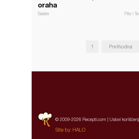
oraha
Salate
Pite i Te
1
Prethodna
© 2009-2026 Recepti.com |
Uslovi korišćen
Site by:
HALO