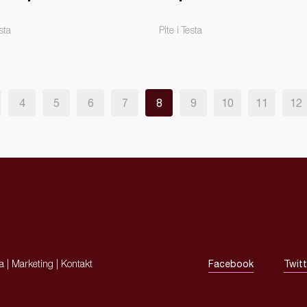
sta
Pite i Testa
4
5
6
7
8
9
10
11
12
ja
|
Marketing
|
Kontakt
Facebook
Twitt