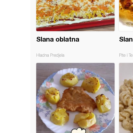
Slana oblatna
Slan
Hladna Predjela
Pite i Te
rone sa mesnim nareskom