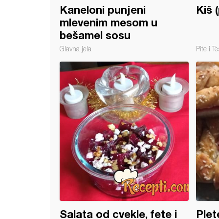
Kaneloni punjeni
Kiš 
mlevenim mesom u
bešamel sosu
Glavna jela
Pite i Te
kavice od sočiva
Salata od cvekle, fete i
Plet