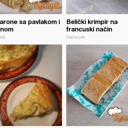
rone sa pavlakom i
Belički krimpir na
inom
francuski način
jela
Glavna jela