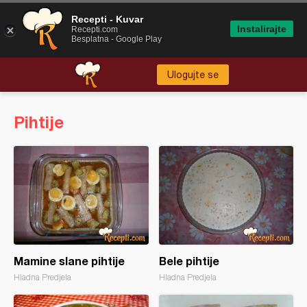
Recepti - Kuvar
Instalirajte
Recepti.com
Besplatna - Google Play
Ulogujte se
Pihtije
Mamine slane pihtije
Bele pihtije
Hladna Predjela
Hladna Predjela