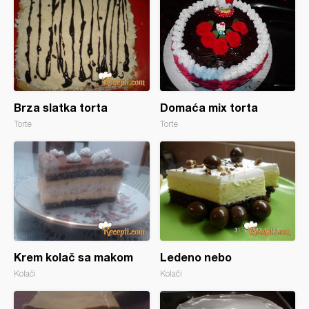
Brza slatka torta
Domaća mix torta
Torte
Torte
Krem kolač sa makom
Ledeno nebo
Kolači
Kolači