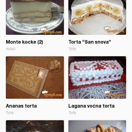
Monte kocke (2)
Torta “San snova”
Kolači
Torte
Ananas torta
Lagana voćna torta
Torte
Torte