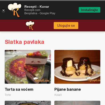
Recepti - Kuvar
Instalirajte
Recepti.com
Besplatna - Google Play
Ulogujte se
Slatka pavlaka
Torta sa voćem
Pijane banane
Torte
Kolači