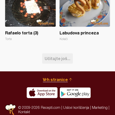
Rafaelo torta (3)
Labudova princeza
Torte
Kolači
Učitajte još...
Vrh stranice
© 2009-2026 Recepti.com |
Uslovi korišćenja
|
Marketing
|
Kontakt