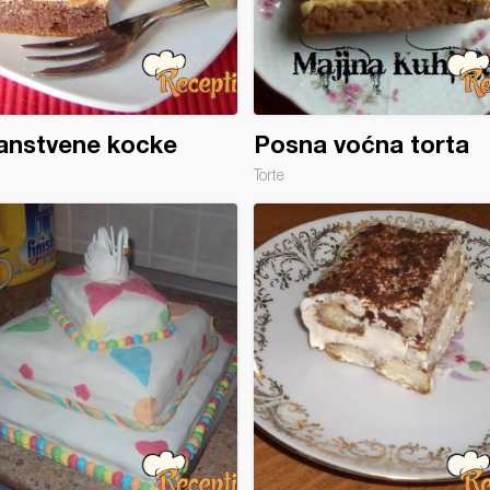
anstvene kocke
Posna voćna torta
Torte