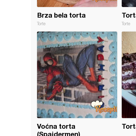
Brza bela torta
Tort
Torte
Torte
 šuma
Voćna torta
Tort
(Spajdermen)