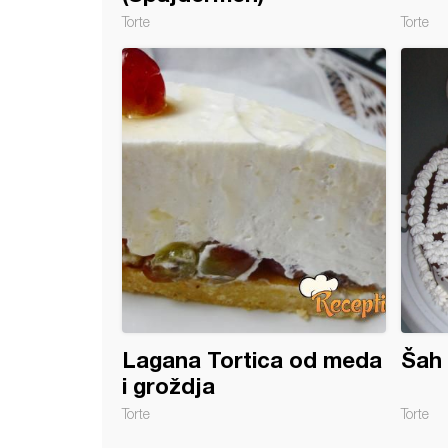
Torte
Torte
sa kajsijama (2)
Lagana Tortica od meda
Šah 
i groždja
Torte
Torte