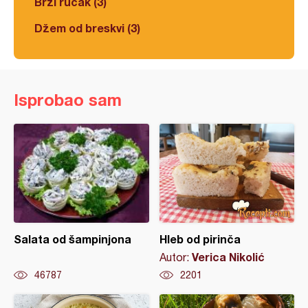
Brzi ručak (3)
Džem od breskvi (3)
Isprobao sam
Salata od šampinjona
Hleb od pirinča
Verica Nikolić
Autor:
46787
2201