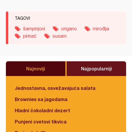
TAGOVI
šampinjoni
origano
mirođija
pirinač
susam
Najnoviji
Najpopularniji
Jednostavna, osvežavajuća salata
Brownies sa jagodama
Hladni čokoladni dezert
Punjeni cvetovi tikvica