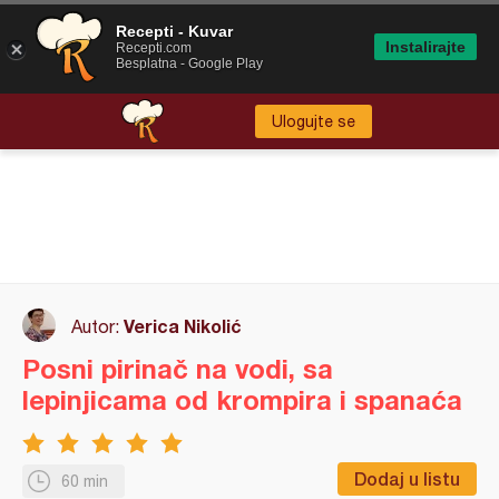
Recepti - Kuvar
Instalirajte
Recepti.com
Besplatna - Google Play
Ulogujte se
Verica Nikolić
Autor:
Posni pirinač na vodi, sa
lepinjicama od krompira i spanaća
Dodaj u listu
60 min