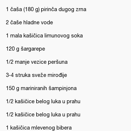
1 čaša (180 g) pirinča dugog zrna
2 čaše hladne vode
1 mala kašičica limunovog soka
120 g šargarepe
1/2 manje vezice peršuna
3-4 struka sveže mirođije
150 g mariniranih šampinjona
1/2 kašičice belog luka u prahu
1/2 kašičice belog luka u prahu
1 kašičica mlevenog bibera