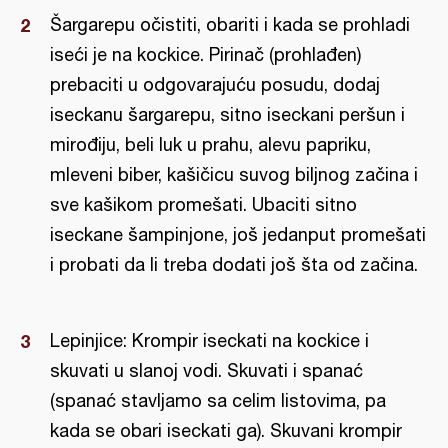
Šargarepu očistiti, obariti i kada se prohladi
iseći je na kockice. Pirinač (prohlađen)
prebaciti u odgovarajuću posudu, dodaj
iseckanu šargarepu, sitno iseckani peršun i
mirođiju, beli luk u prahu, alevu papriku,
mleveni biber, kašičicu suvog biljnog začina i
sve kašikom promešati. Ubaciti sitno
iseckane šampinjone, još jedanput promešati
i probati da li treba dodati još šta od začina.
Lepinjice: Krompir iseckati na kockice i
skuvati u slanoj vodi. Skuvati i spanać
(spanać stavljamo sa celim listovima, pa
kada se obari iseckati ga). Skuvani krompir