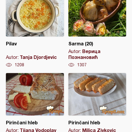
Pilav
Sarma (20)
Верица
Autor:
Tanja Djordjevic
Познановић
Autor:
1208
1307
Pirinčani hleb
Pirinčani hleb
Tijana Vodoplav
Milica Zivkovic
Autor:
Autor: