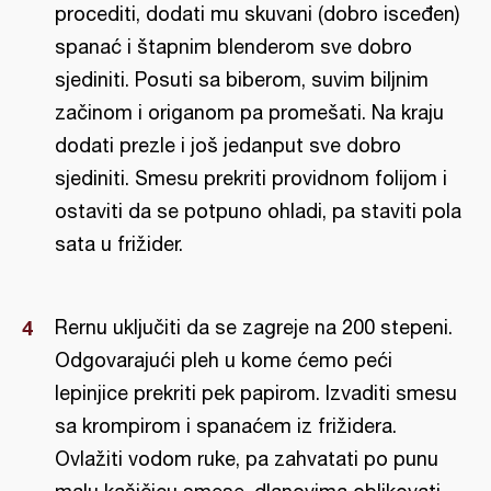
procediti, dodati mu skuvani (dobro isceđen)
spanać i štapnim blenderom sve dobro
sjediniti. Posuti sa biberom, suvim biljnim
začinom i origanom pa promešati. Na kraju
dodati prezle i još jedanput sve dobro
sjediniti. Smesu prekriti providnom folijom i
ostaviti da se potpuno ohladi, pa staviti pola
sata u frižider.
Rernu uključiti da se zagreje na 200 stepeni.
Odgovarajući pleh u kome ćemo peći
lepinjice prekriti pek papirom. Izvaditi smesu
sa krompirom i spanaćem iz frižidera.
Ovlažiti vodom ruke, pa zahvatati po punu