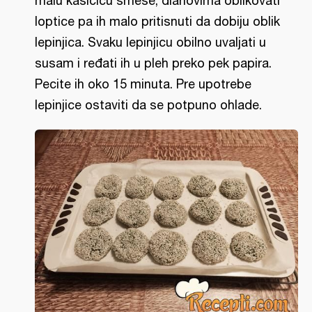
malu kašičicu smese, dlanovima oblikovati
loptice pa ih malo pritisnuti da dobiju oblik
lepinjica. Svaku lepinjicu obilno uvaljati u
susam i ređati ih u pleh preko pek papira.
Pecite ih oko 15 minuta. Pre upotrebe
lepinjice ostaviti da se potpuno ohlade.