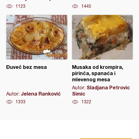
1123
1445
Đuveč bez mesa
Musaka od krompira,
pirinča, spanaća i
mlevenog mesa
Sladjana Petrovic
Autor:
Jelena Ranković
Simic
Autor:
1333
1322