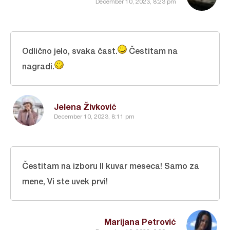
December 10, 2023, 8:23 pm
Odlično jelo, svaka čast.
Čestitam na
nagradi.
Jelena Živković
December 10, 2023, 8:11 pm
Čestitam na izboru II kuvar meseca! Samo za
mene, Vi ste uvek prvi!
Marijana Petrović