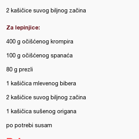
2 kašičice suvog biljnog začina
Za lepinjice:
400 g očišćenog krompira
100 g očišćenog spanaća
80 g prezli
1 kašičica mlevenog bibera
2 kašičice suvog biljnog začina
1 kašičica sušenog origana
po potrebi susam