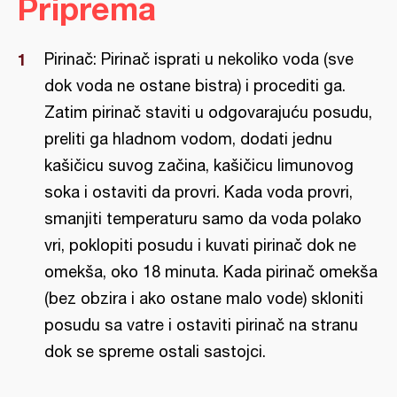
Priprema
Pirinač: Pirinač isprati u nekoliko voda (sve
dok voda ne ostane bistra) i procediti ga.
Zatim pirinač staviti u odgovarajuću posudu,
preliti ga hladnom vodom, dodati jednu
kašičicu suvog začina, kašičicu limunovog
soka i ostaviti da provri. Kada voda provri,
smanjiti temperaturu samo da voda polako
vri, poklopiti posudu i kuvati pirinač dok ne
omekša, oko 18 minuta. Kada pirinač omekša
(bez obzira i ako ostane malo vode) skloniti
posudu sa vatre i ostaviti pirinač na stranu
dok se spreme ostali sastojci.