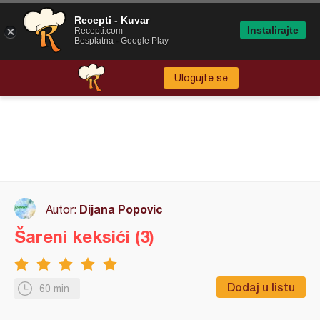
Recepti - Kuvar
Instalirajte
Recepti.com
Besplatna - Google Play
Ulogujte se
Dijana Popovic
Autor:
Šareni keksići (3)
Dodaj u listu
60 min