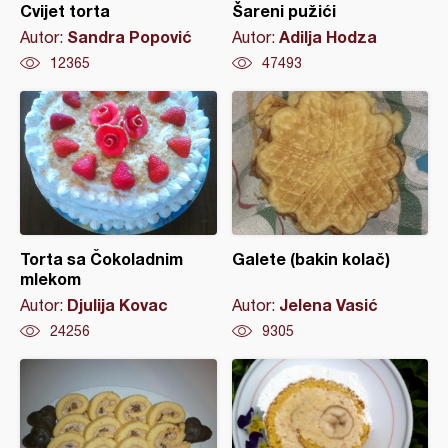
Cvijet torta
Šareni pužići
Sandra Popović
Adilja Hodza
Autor:
Autor:
12365
47493
Torta sa Čokoladnim
Galete (bakin kolač)
mlekom
Djulija Kovac
Jelena Vasić
Autor:
Autor:
24256
9305