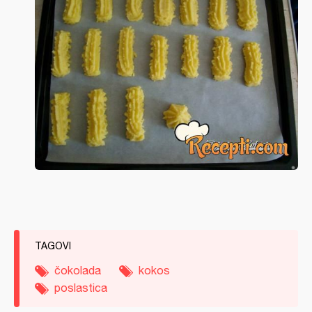
TAGOVI
čokolada
kokos
poslastica