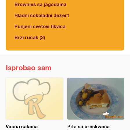
Brownies sa jagodama
Hladni čokoladni dezert
Punjeni cvetovi tikvica
Brzi ručak (3)
Isprobao sam
Voćna salama
Pita sa breskvama