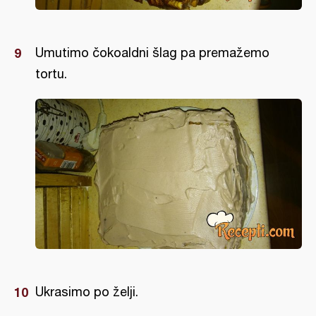
Umutimo čokoaldni šlag pa premažemo
tortu.
Ukrasimo po želji.