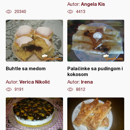
Angela Kis
Autor:
20340
4413
Buhtle sa medom
Palačinke sa pudingom i
kokosom
Verica Nikolić
Irena
Autor:
Autor:
9191
8612