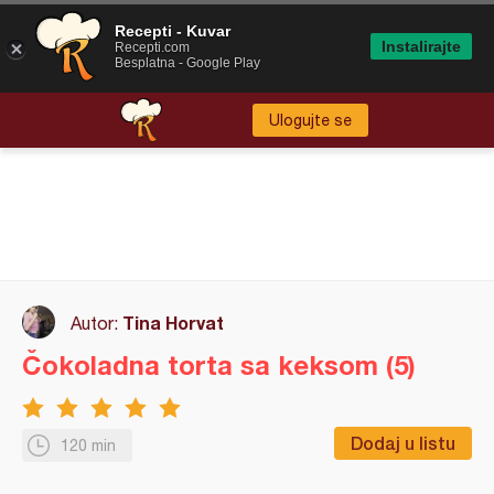
Recepti - Kuvar
Instalirajte
Recepti.com
Besplatna - Google Play
Ulogujte se
Tina Horvat
Autor:
Čokoladna torta sa keksom (5)
Dodaj u listu
120 min