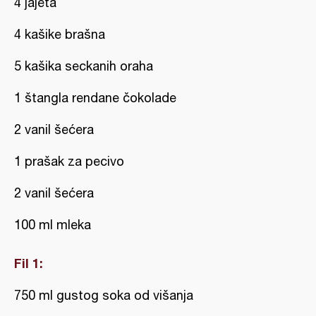
4 jajeta
4 kašike brašna
5 kašika seckanih oraha
1 štangla rendane čokolade
2 vanil šećera
1 prašak za pecivo
2 vanil šećera
100 ml mleka
Fil 1:
750 ml gustog soka od višanja