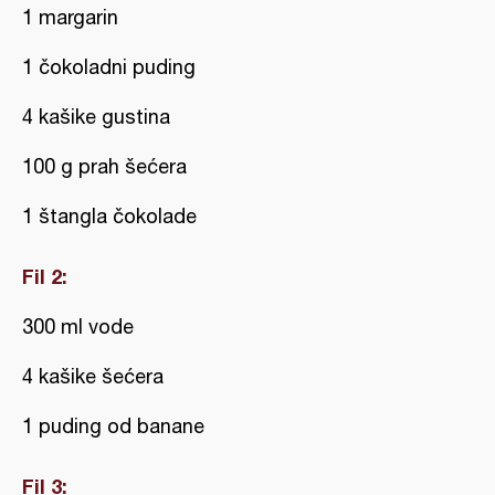
1 margarin
1 čokoladni puding
4 kašike gustina
100 g prah šećera
1 štangla čokolade
Fil 2:
300 ml vode
4 kašike šećera
1 puding od banane
Fil 3: