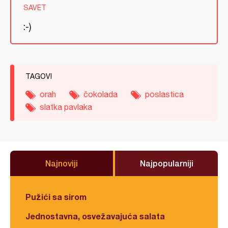
SAVET
:-)
TAGOVI
orah
čokolada
poslastica
slatka pavlaka
Najnoviji
Najpopularniji
Pužići sa sirom
Jednostavna, osvežavajuća salata