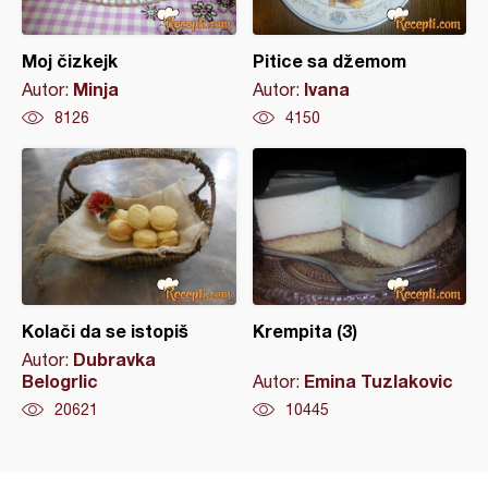
Moj čizkejk
Pitice sa džemom
Minja
Ivana
Autor:
Autor:
8126
4150
Kolači da se istopiš
Krempita (3)
Dubravka
Autor:
Belogrlic
Emina Tuzlakovic
Autor:
20621
10445