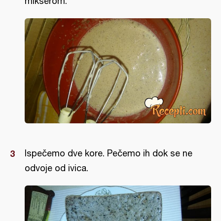
mikserom.
Ispečemo dve kore. Pečemo ih dok se ne
odvoje od ivica.