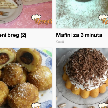
ni breg (2)
Mafini za 3 minuta
Kolači