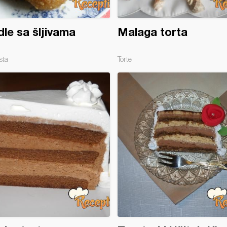
le sa šljivama
Malaga torta
sta
Torte