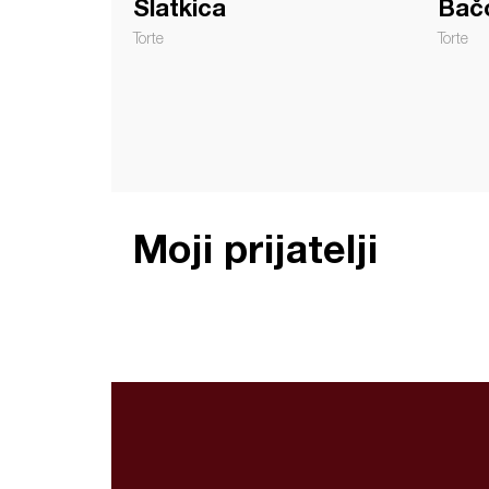
Slatkica
Bač
Torte
Torte
Moji prijatelji