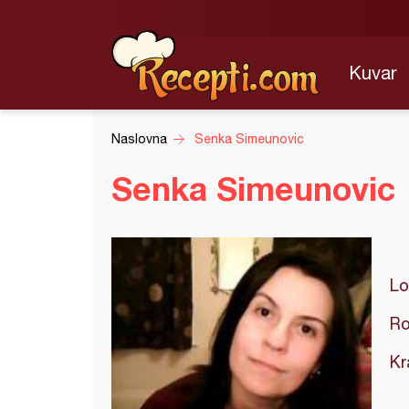
Kuvar
Naslovna
Senka Simeunovic
Senka Simeunovic
Lo
Ro
Kr