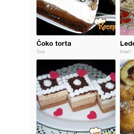
Čoko torta
Lede
Torte
Kolači
 torta (maline, banane)