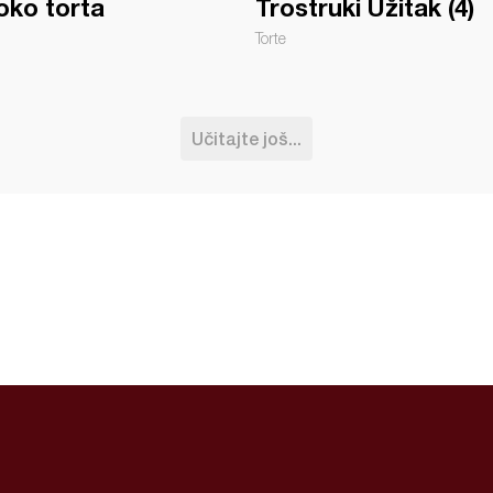
oko torta
Trostruki Užitak (4)
Torte
Učitajte još...