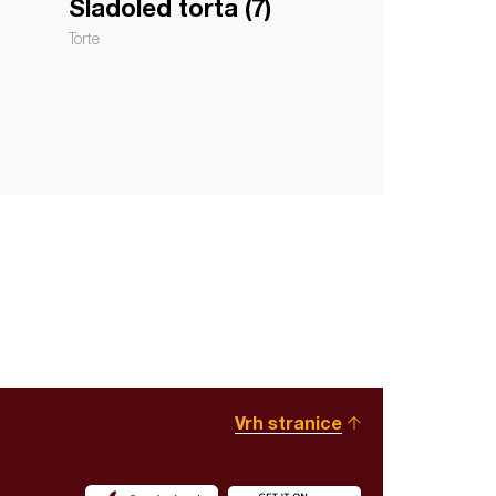
Sladoled torta (7)
Torte
Vrh stranice