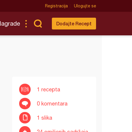
Registracija
Ulogujte se
Nagrade
Dodajte Recept
1 recepta
0 komentara
1 slika
24 omiljenih sadržaja