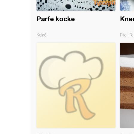
Parfe kocke
Kned
Kolači
Pite i Te
ed torta (7)