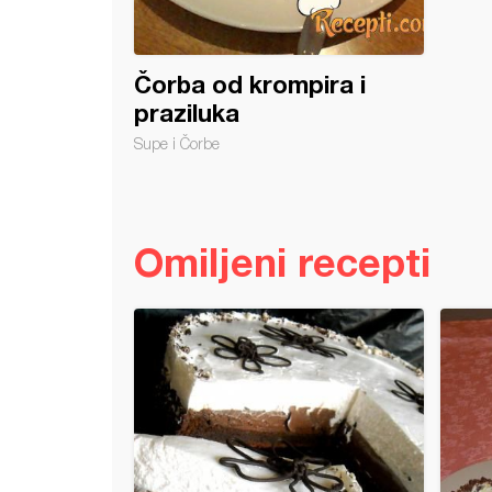
Čorba od krompira i
praziluka
Supe i Čorbe
Omiljeni recepti
 torta