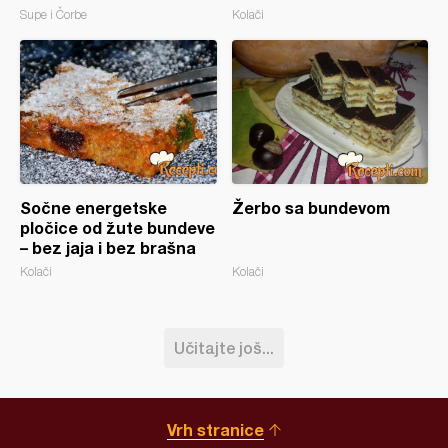
Supe i Čorbe
Kolači
Sočne energetske
Žerbo sa bundevom
pločice od žute bundeve
– bez jaja i bez brašna
Kolači
Kolači
Učitajte još...
Vrh stranice