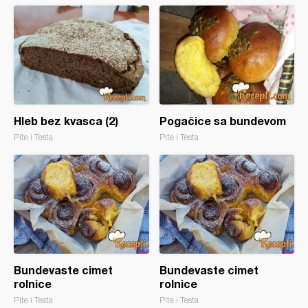
Hleb bez kvasca (2)
Pogačice sa bundevom
Pite i Testa
Pite i Testa
Bundevaste cimet
Bundevaste cimet
rolnice
rolnice
Pite i Testa
Pite i Testa