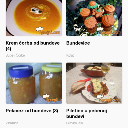
Krem čorba od bundeve
Bundevice
(4)
Supe i Čorbe
Kolači
Pekmez od bundeve (3)
Piletina u pečenoj
bundevi
Zimnica
Glavna jela