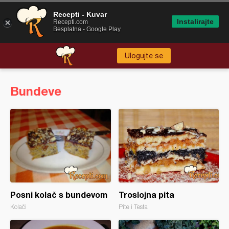
Recepti - Kuvar
Instalirajte
Recepti.com
Besplatna - Google Play
Ulogujte se
Bundeve
Posni kolač s bundevom
Troslojna pita
Kolači
Pite i Testa