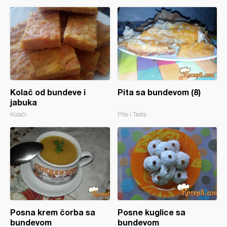
Kolač od bundeve i
Pita sa bundevom (8)
jabuka
Kolači
Pite i Testa
Posna krem čorba sa
Posne kuglice sa
bundevom
bundevom