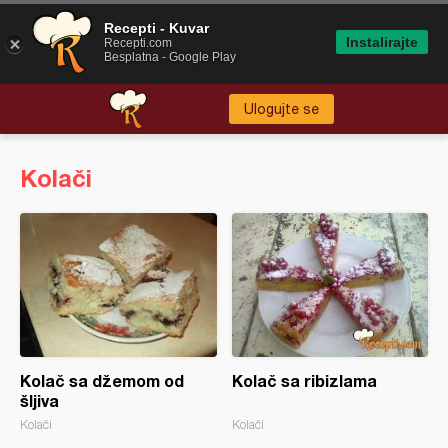
Recepti - Kuvar
Instalirajte
Recepti.com
Besplatna - Google Play
Ulogujte se
Kolači
Kolač sa džemom od
Kolač sa ribizlama
šljiva
Kolači
Kolači