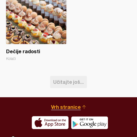
Dečije radosti
Kolači
Učitajte još...
Vrh stranice