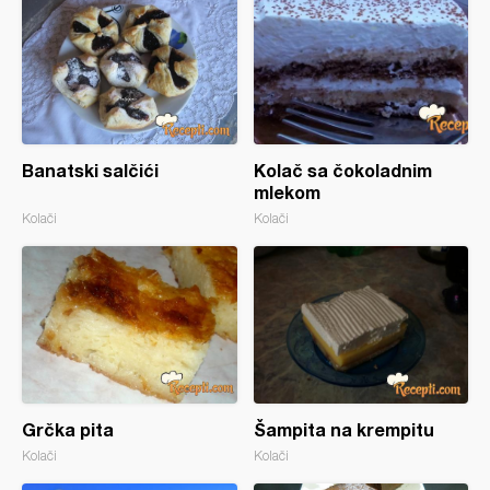
Banatski salčići
Kolač sa čokoladnim
mlekom
Kolači
Kolači
Grčka pita
Šampita na krempitu
Kolači
Kolači