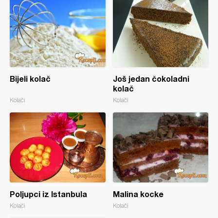
Bijeli kolač
Još jedan čokoladni
kolač
Kolači
Kolači
Poljupci iz Istanbula
Malina kocke
Kolači
Kolači