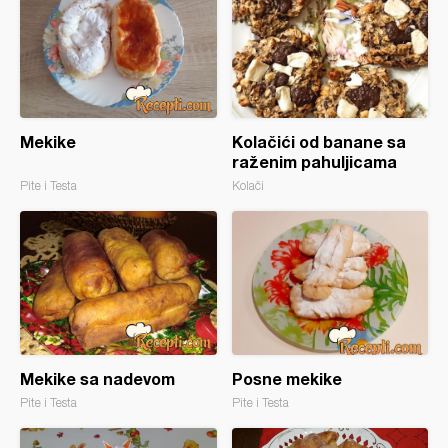
Mekike
Kolačići od banane sa
raženim pahuljicama
Pite i Testa
Kolači
Mekike sa nadevom
Posne mekike
Pite i Testa
Pite i Testa