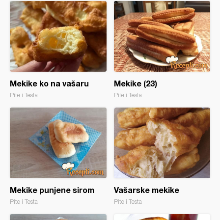
Mekike ko na vašaru
Mekike (23)
Pite i Testa
Pite i Testa
Mekike punjene sirom
Vašarske mekike
Pite i Testa
Pite i Testa