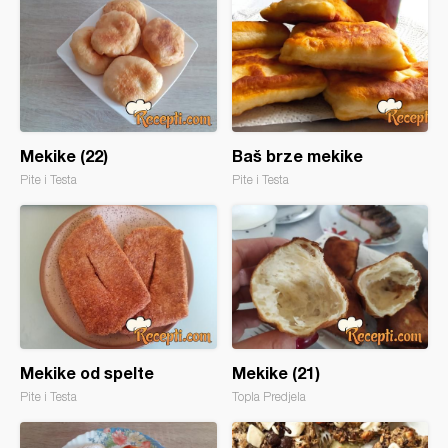
Mekike (22)
Baš brze mekike
Pite i Testa
Pite i Testa
Mekike od spelte
Mekike (21)
Pite i Testa
Topla Predjela