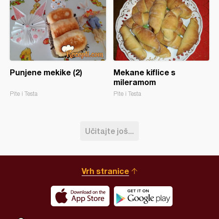
Punjene mekike (2)
Mekane kiflice s
mileramom
Pite i Testa
Pite i Testa
Učitajte još...
Vrh stranice