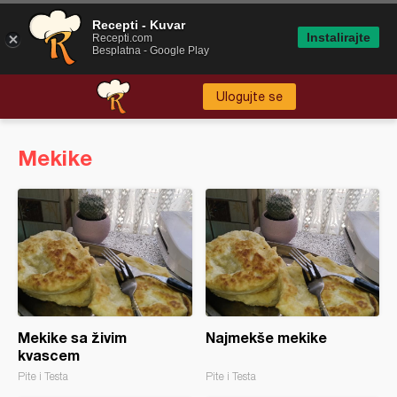
Recepti - Kuvar
Instalirajte
Recepti.com
Besplatna - Google Play
Ulogujte se
Mekike
Mekike sa živim
Najmekše mekike
kvascem
Pite i Testa
Pite i Testa