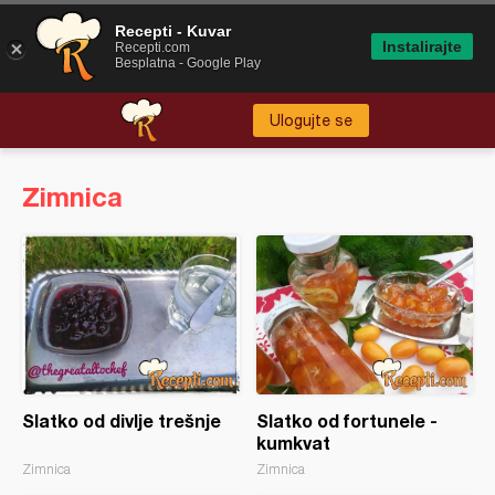
Recepti - Kuvar
Instalirajte
Recepti.com
Besplatna - Google Play
Ulogujte se
Zimnica
Slatko od divlje trešnje
Slatko od fortunele -
kumkvat
Zimnica
Zimnica