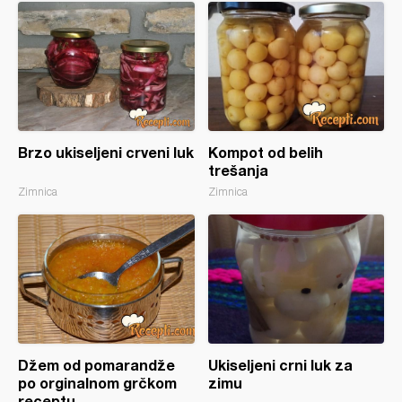
Brzo ukiseljeni crveni luk
Kompot od belih
trešanja
Zimnica
Zimnica
Džem od pomarandže
Ukiseljeni crni luk za
po orginalnom grčkom
zimu
receptu