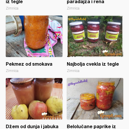
iz tegle
paradajza i rena
Zimnica
Zimnica
Pekmez od smokava
Najbolja cvekla iz tegle
Zimnica
Zimnica
Džem od dunja i jabuka
Belolučane paprike iz