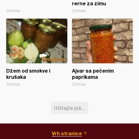
rerne za zimu
Zimnica
Zimnica
Džem od smokve i
Ajvar sa pečenim
krušaka
paprikama
Zimnica
Zimnica
Učitajte još...
Vrh stranice