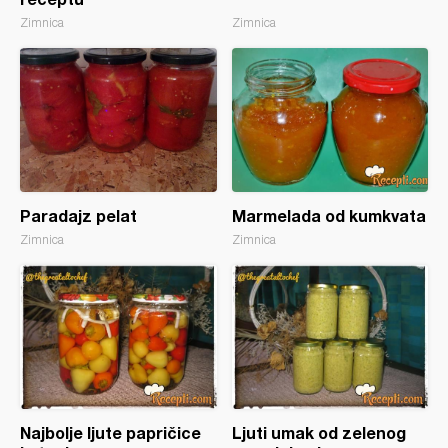
Zimnica
Zimnica
Paradajz pelat
Marmelada od kumkvata
Zimnica
Zimnica
Najbolje ljute papričice
Ljuti umak od zelenog