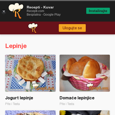
Recepti - Kuvar
Instalirajte
Recepti.com
Besplatna - Google Play
Ulogujte se
Lepinje
Jogurt lepinje
Domaće lepinjice
Pite i Testa
Pite i Testa