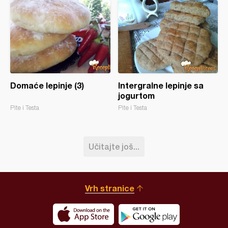
Domaće lepinje (3)
Intergralne lepinje sa
jogurtom
Pite i Testa
Pite i Testa
Učitajte još...
Vrh stranice