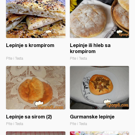
Lepinje s krompirom
Lepinje ili hleb sa
krompirom
Pite i Testa
Pite i Testa
Lepinje sa sirom (2)
Gurmanske lepinje
Pite i Testa
Pite i Testa