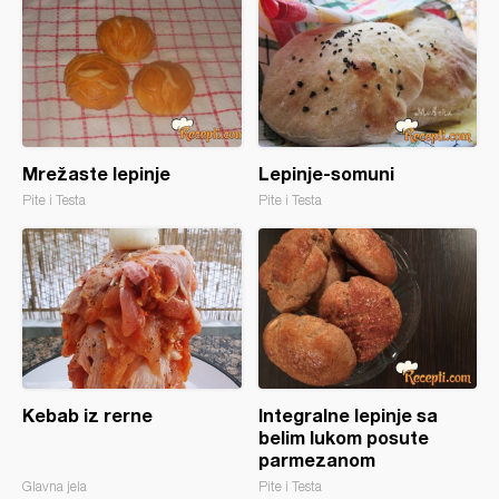
Mrežaste lepinje
Lepinje-somuni
Pite i Testa
Pite i Testa
Kebab iz rerne
Integralne lepinje sa
belim lukom posute
parmezanom
Glavna jela
Pite i Testa