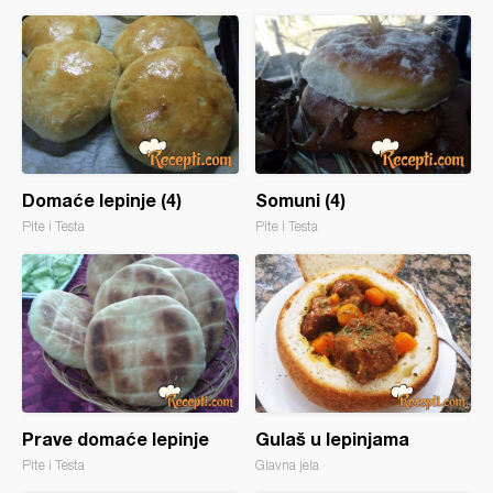
Domaće lepinje (4)
Somuni (4)
Pite i Testa
Pite i Testa
Prave domaće lepinje
Gulaš u lepinjama
Pite i Testa
Glavna jela