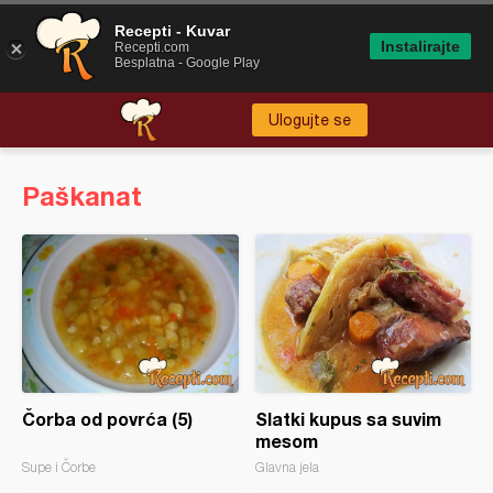
Recepti - Kuvar
Instalirajte
Recepti.com
Besplatna - Google Play
Ulogujte se
Paškanat
Čorba od povrća (5)
Slatki kupus sa suvim
mesom
Supe i Čorbe
Glavna jela