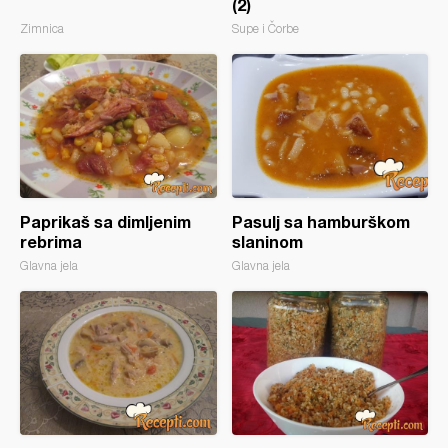
(2)
Zimnica
Supe i Čorbe
Paprikaš sa dimljenim
Pasulj sa hamburškom
rebrima
slaninom
Glavna jela
Glavna jela