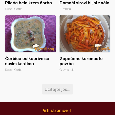
Pileća bela krem čorba
Domaći sirovi biljni začin
Supe i Čorbe
Zimnica
Čorbica od koprive sa
Zapečeno korenasto
suvim kostima
povrće
Supe i Čorbe
Glavna jela
Učitajte još...
Vrh stranice