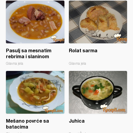
Pasulj sa mesnatim
Rolat sarma
rebrima i slaninom
Glavna jela
Glavna jela
Mešano povrće sa
Juhica
batacima