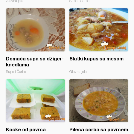
Glavna jela
Supe i Čorbe
Domaća supa sa džiger-
Slatki kupus sa mesom
knedlama
Supe i Čorbe
Glavna jela
Kocke od povrća
Pileća čorba sa povrćem