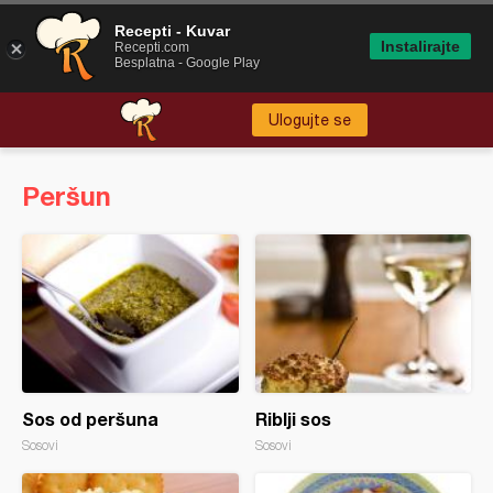
Recepti - Kuvar
Instalirajte
Recepti.com
Besplatna - Google Play
Ulogujte se
Peršun
Sos od peršuna
Riblji sos
Sosovi
Sosovi