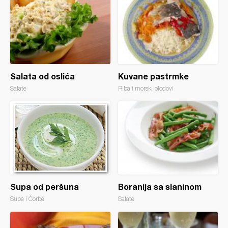
Salata od oslića
Kuvane pastrmke
Salate
Riba i morski plodovi
Supa od peršuna
Boranija sa slaninom
Supe i Čorbe
Salate