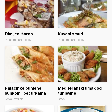
Dimljeni šaran
Kuvani smuđ
Riba i morski plodovi
Riba i morski plodovi
Palačinke punjene
Mediteranski umak od
šunkom i pečurkama
tunjevine
Topla Predjela
Sosovi