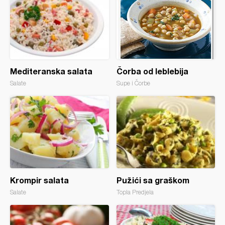
Mediteranska salata
Čorba od leblebija
Salate
Supe i Čorbe
Krompir salata
Pužići sa graškom
Salate
Topla Predjela