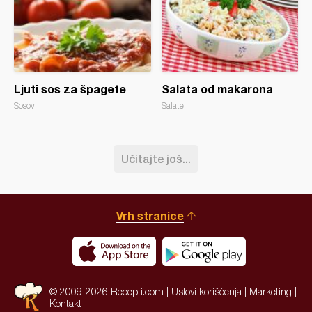
Ljuti sos za špagete
Salata od makarona
Sosovi
Salate
Učitajte još...
Vrh stranice
© 2009-2026 Recepti.com |
Uslovi korišćenja
|
Marketing
|
Kontakt