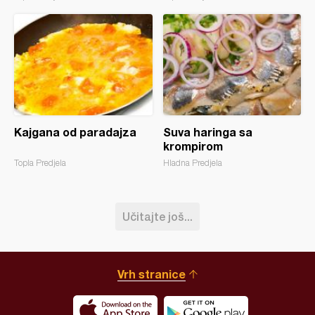
Kajgana od paradajza
Suva haringa sa
krompirom
Topla Predjela
Hladna Predjela
Učitajte još...
Vrh stranice