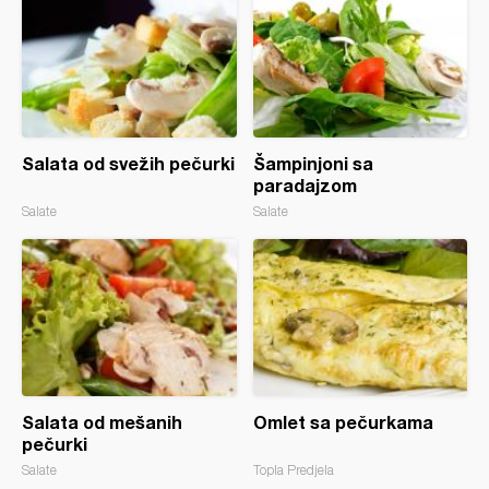
Salata od svežih pečurki
Šampinjoni sa
paradajzom
Salate
Salate
Salata od mešanih
Omlet sa pečurkama
pečurki
Salate
Topla Predjela