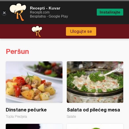
Recepti - Kuvar
Instalirajte
Recepti.com
Besplatna - Google Play
Ulogujte se
Peršun
Dinstane pečurke
Salata od pilećeg mesa
Topla Predjela
Salate