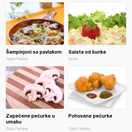
Šampinjoni sa pavlakom
Salata od šunke
Topla Predjela
Salate
Zapečene pečurke u
Pohovane pečurke
umaku
Topla Predjela
Topla Predjela