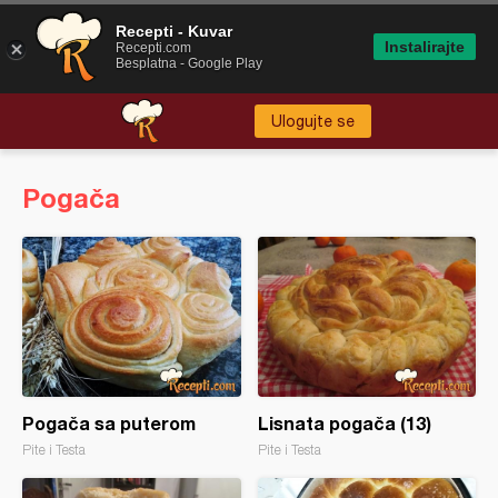
Recepti - Kuvar
Instalirajte
Recepti.com
Besplatna - Google Play
Ulogujte se
Pogača
Pogača sa puterom
Lisnata pogača (13)
Pite i Testa
Pite i Testa