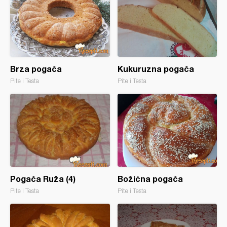
Brza pogača
Kukuruzna pogača
Pite i Testa
Pite i Testa
Pogača Ruža (4)
Božićna pogača
Pite i Testa
Pite i Testa