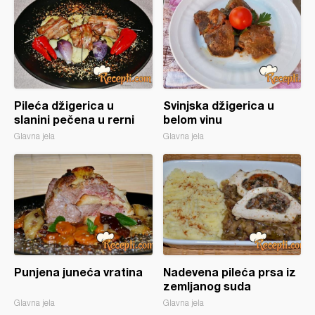
Pileća džigerica u
Svinjska džigerica u
slanini pečena u rerni
belom vinu
Glavna jela
Glavna jela
Punjena juneća vratina
Nadevena pileća prsa iz
zemljanog suda
Glavna jela
Glavna jela