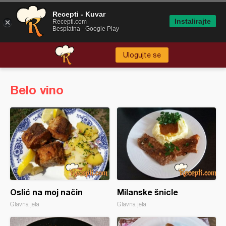
Recepti - Kuvar
Instalirajte
Recepti.com
Besplatna - Google Play
Ulogujte se
Belo vino
Oslić na moj način
Milanske šnicle
Glavna jela
Glavna jela