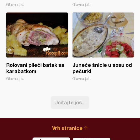
Glavna jela
Glavna jela
Rolovani pileći batak sa
Juneće šnicle u sosu od
karabatkom
pečurki
Glavna jela
Glavna jela
Učitajte još...
Vrh stranice