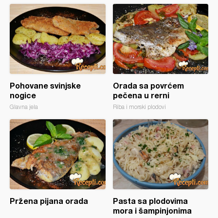
Pohovane svinjske
Orada sa povrćem
nogice
pečena u rerni
Glavna jela
Riba i morski plodovi
Pržena pijana orada
Pasta sa plodovima
mora i šampinjonima