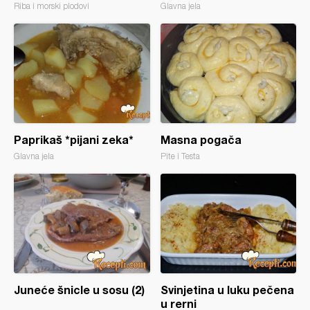
Riba i morski plodovi
Glavna jela
Paprikaš *pijani zeka*
Masna pogača
Glavna jela
Pite i Testa
Juneće šnicle u sosu (2)
Svinjetina u luku pečena
u rerni