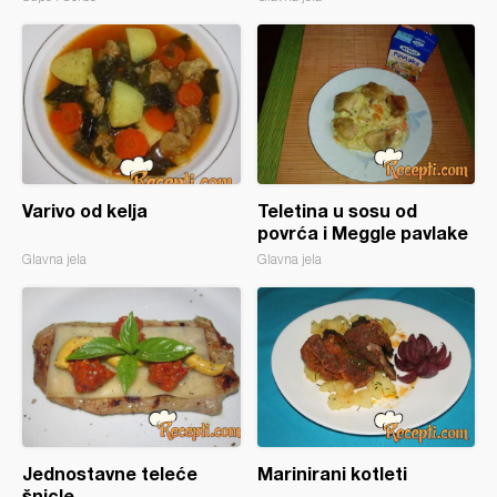
Varivo od kelja
Teletina u sosu od
povrća i Meggle pavlake
Glavna jela
Glavna jela
Jednostavne teleće
Marinirani kotleti
šnicle