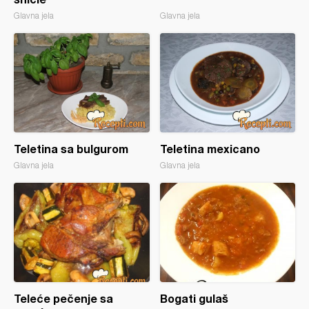
Glavna jela
Glavna jela
Teletina sa bulgurom
Teletina mexicano
Glavna jela
Glavna jela
Teleće pečenje sa
Bogati gulaš