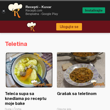
Recepti - Kuvar
Instalirajte
Recepti.com
Besplatna - Google Play
Ulogujte se
Teletina
Teleća supa sa
Grašak sa teletinom
knedlama po receptu
moje bake
Supe i Čorbe
Glavna jela