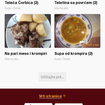
Teleća Čorbica (2)
Teletina sa povrćem (2)
Supe i Čorbe
Glavna jela
Na pari meso i krompiri
Supa od krompira (2)
Glavna jela
Supe i Čorbe
Učitajte još...
Vrh stranice