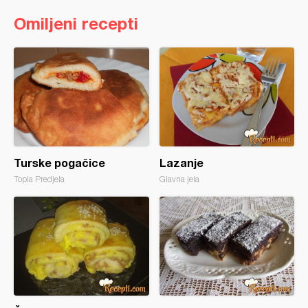
Omiljeni recepti
Turske pogačice
Lazanje
Topla Predjela
Glavna jela