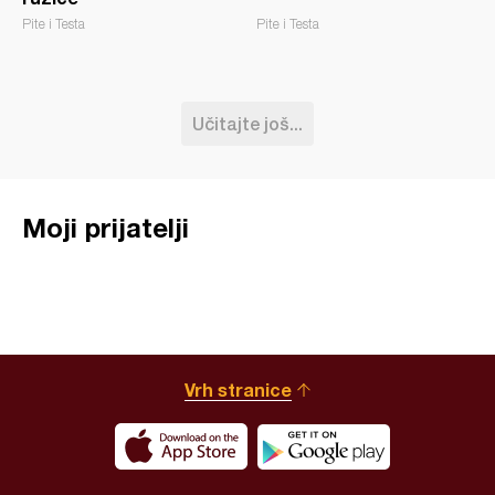
Pite i Testa
Pite i Testa
Učitajte još...
Moji prijatelji
Vrh stranice