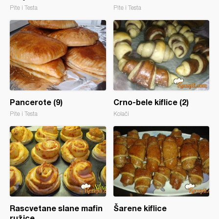
Pite i Testa
Pite i Testa
Pancerote (9)
Crno-bele kiflice (2)
Pite i Testa
Kolači
Rascvetane slane mafin
Šarene kiflice
ružice