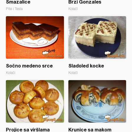
Šmazalice
Brzi Gonzales
Pite i Testa
Kolači
Sočno medeno srce
Sladoled kocke
Kolači
Kolači
Projice sa viršlama
Krunice sa makom