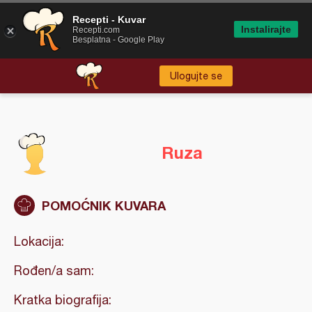
Recepti - Kuvar
Instalirajte
Recepti.com
Besplatna - Google Play
Ulogujte se
Ruza
POMOĆNIK KUVARA
Lokacija:
Rođen/a sam:
Kratka biografija: