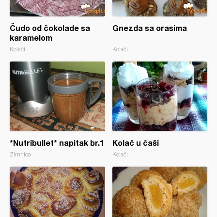
Čudo od čokolade sa
Gnezda sa orasima
karamelom
Kolači
Kolači
*Nutribullet* napitak br.1
Kolač u čaši
Zimnica
Kolači