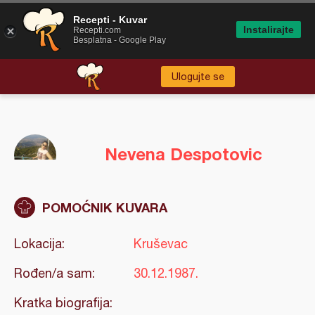
Recepti - Kuvar
Instalirajte
Recepti.com
Besplatna - Google Play
Ulogujte se
Nevena Despotovic
POMOĆNIK KUVARA
Lokacija:
Kruševac
Rođen/a sam:
30.12.1987.
Kratka biografija: