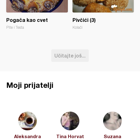
Pogača kao cvet
Pivčići (3)
Pite i Testa
Kolači
Učitajte još...
Moji prijatelji
Aleksandra
Tina Horvat
Suzana