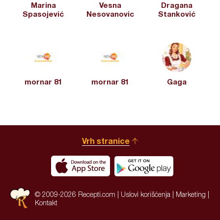
Marina
Vesna
Dragana
Spasojević
Nesovanovic
Stanković
mornar 81
mornar 81
Gaga
Vrh stranice
© 2009-2026 Recepti.com |
Uslovi korišćenja
|
Marketing
|
Kontakt