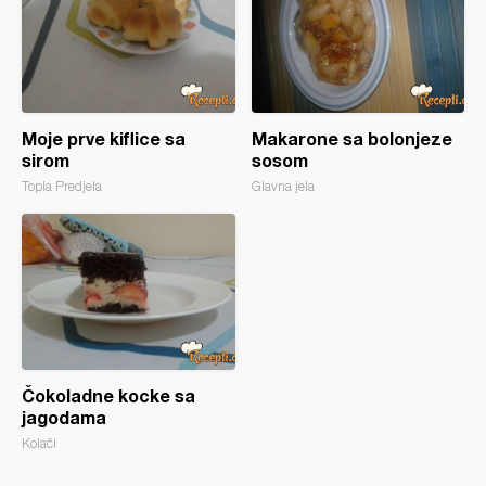
Moje prve kiflice sa
Makarone sa bolonjeze
sirom
sosom
Topla Predjela
Glavna jela
Čokoladne kocke sa
jagodama
Kolači