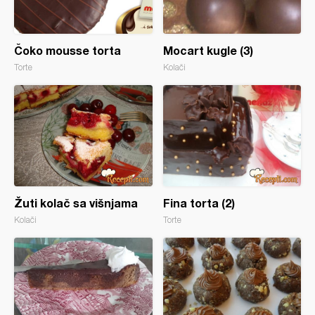
Čoko mousse torta
Mocart kugle (3)
Torte
Kolači
Žuti kolač sa višnjama
Fina torta (2)
Kolači
Torte