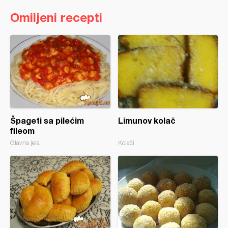
Omiljeni recepti
Špageti sa pilećim
Limunov kolač
fileom
Glavna jela
Kolači