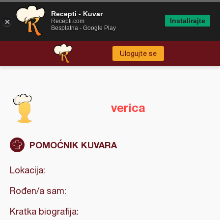
Recepti - Kuvar
Instalirajte
Recepti.com
Besplatna - Google Play
Ulogujte se
verica
POMOĆNIK KUVARA
Lokacija:
Rođen/a sam:
Kratka biografija: