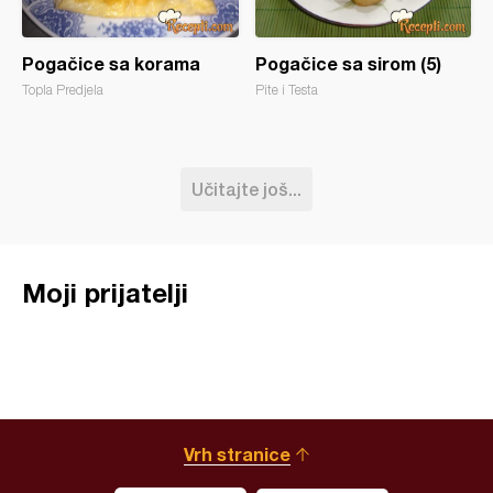
Pogačice sa korama
Pogačice sa sirom (5)
Topla Predjela
Pite i Testa
Učitajte još...
Moji prijatelji
Vrh stranice