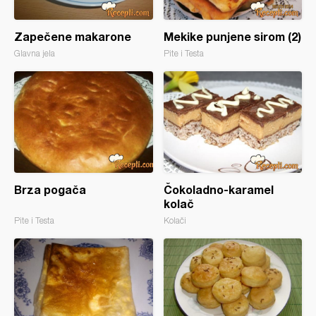
Zapečene makarone
Mekike punjene sirom (2)
Glavna jela
Pite i Testa
Brza pogača
Čokoladno-karamel
kolač
Pite i Testa
Kolači