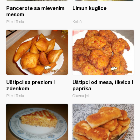
Pancerote sa mlevenim
Limun kuglice
mesom
Pite i Testa
Kolači
Uštipci sa prezlom i
Uštipci od mesa, tikvica i
zdenkom
paprika
Pite i Testa
Glavna jela