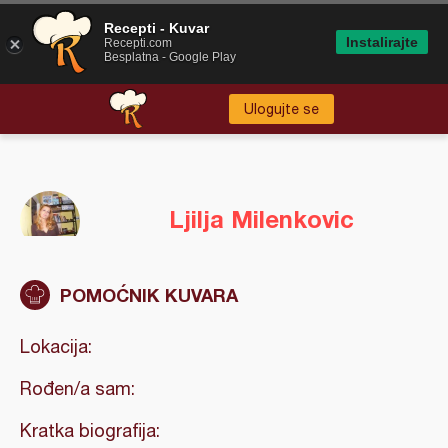
Recepti - Kuvar
Instalirajte
Recepti.com
Besplatna - Google Play
Ulogujte se
Ljilja Milenkovic
POMOĆNIK KUVARA
Lokacija:
Rođen/a sam:
Kratka biografija: