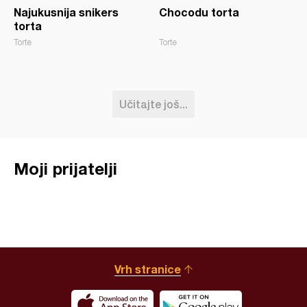
Najukusnija snikers
Chocodu torta
torta
Torte
Torte
Učitajte još...
Moji prijatelji
Vrh stranice