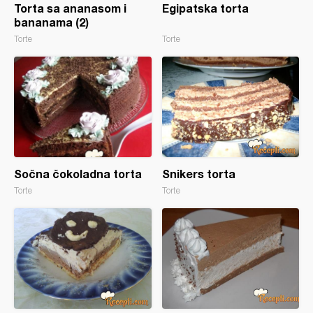
Torta sa ananasom i
Egipatska torta
bananama (2)
Torte
Torte
Sočna čokoladna torta
Snikers torta
Torte
Torte