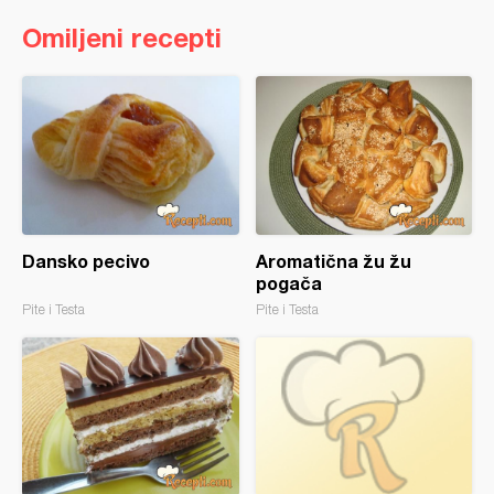
Omiljeni recepti
Dansko pecivo
Aromatična žu žu
pogača
Pite i Testa
Pite i Testa