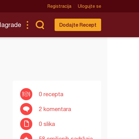
Registracija
Ulogujte se
Nagrade
Dodajte Recept
0 recepta
2 komentara
0 slika
58 omiljenih sadržaja