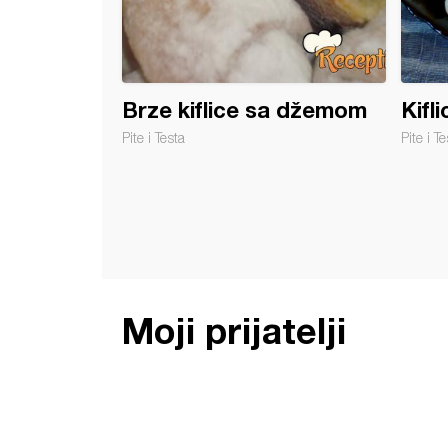
Brze kiflice sa džemom
Kifl
Pite i Testa
Pite i Te
Moji prijatelji