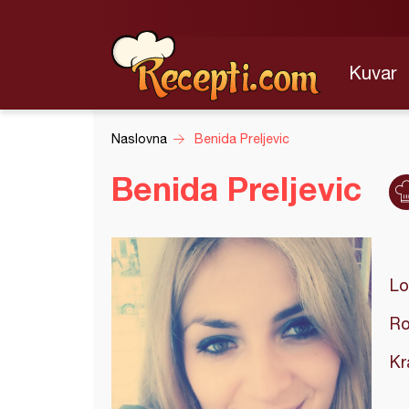
Kuvar
Naslovna
Benida Preljevic
Benida Preljevic
Lo
Ro
Kr