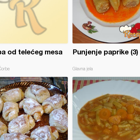
a od telećeg mesa
Punjenje paprike (3)
Čorbe
Glavna jela