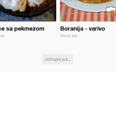
ice sa pekmezom
Boranija - varivo
sta
Glavna jela
Učitajte još...