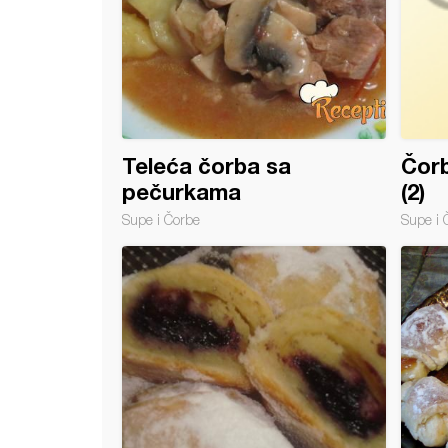
Teleća čorba sa
Čorb
pečurkama
(2)
Supe i Čorbe
Supe i 
a boranija