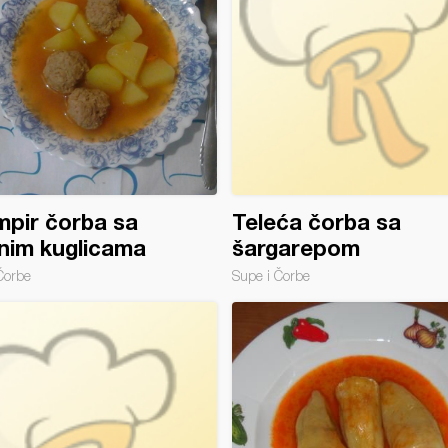
pir čorba sa
Teleća čorba sa
nim kuglicama
šargarepom
Čorbe
Supe i Čorbe