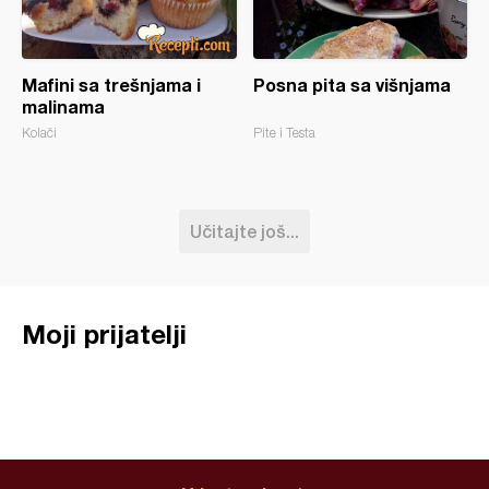
Mafini sa trešnjama i
Posna pita sa višnjama
malinama
Kolači
Pite i Testa
Učitajte još...
Moji prijatelji