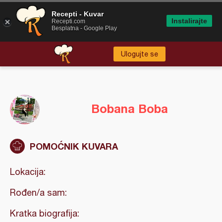
Recepti - Kuvar
Instalirajte
Recepti.com
Besplatna - Google Play
Ulogujte se
Bobana Boba
POMOĆNIK KUVARA
Lokacija:
Rođen/a sam:
Kratka biografija: