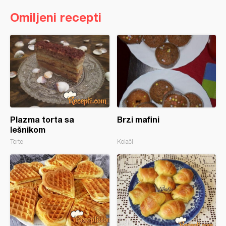
Omiljeni recepti
Plazma torta sa
Brzi mafini
lešnikom
Torte
Kolači