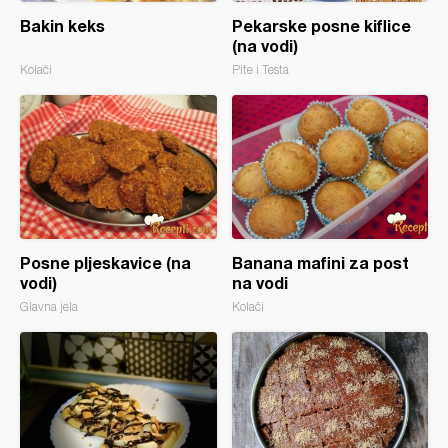
Bakin keks
Pekarske posne kiflice
(na vodi)
Kolači
Pite i Testa
Posne pljeskavice (na
Banana mafini za post
vodi)
na vodi
Glavna jela
Kolači