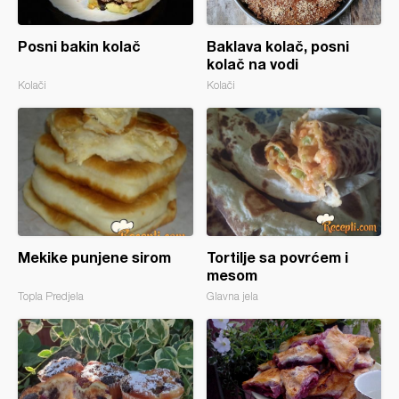
Posni bakin kolač
Baklava kolač, posni
kolač na vodi
Kolači
Kolači
Mekike punjene sirom
Tortilje sa povrćem i
mesom
Topla Predjela
Glavna jela