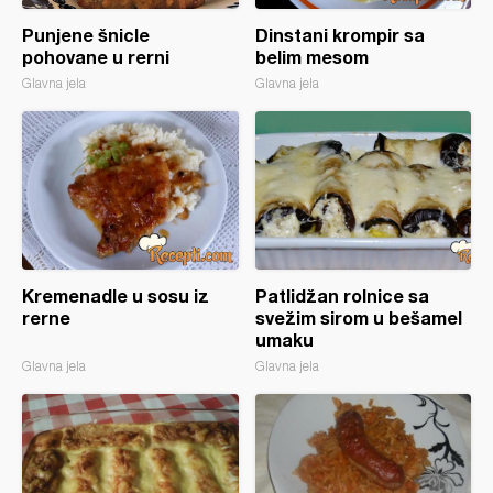
Punjene šnicle
Dinstani krompir sa
pohovane u rerni
belim mesom
Glavna jela
Glavna jela
Kremenadle u sosu iz
Patlidžan rolnice sa
rerne
svežim sirom u bešamel
umaku
Glavna jela
Glavna jela