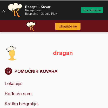
Recepti - Kuvar
Instalirajte
Recepti.com
Besplatna - Google Play
Ulogujte se
dragan
POMOĆNIK KUVARA
Lokacija:
Rođen/a sam:
Kratka biografija: