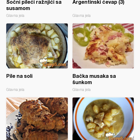
Sočni pileći ražnjići sa
Argentinski ćevap (3)
susamom
Glavna jela
Glavna jela
Pile na soli
Bačka musaka sa
šunkom
Glavna jela
Glavna jela