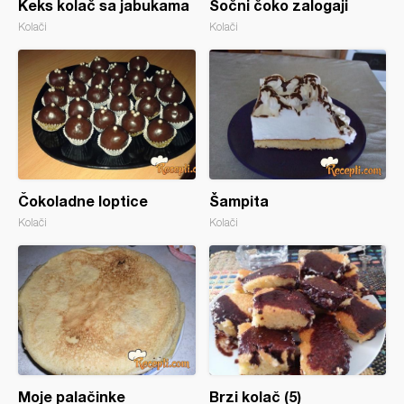
Keks kolač sa jabukama
Sočni čoko zalogaji
Kolači
Kolači
Čokoladne loptice
Šampita
Kolači
Kolači
Moje palačinke
Brzi kolač (5)