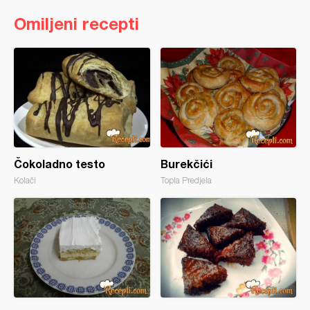
Omiljeni recepti
Čokoladno testo
Burekčići
Kolači
Topla Predjela