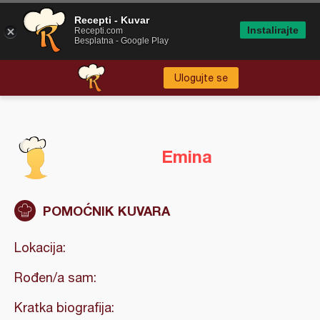
Recepti - Kuvar
Instalirajte
Recepti.com
Besplatna - Google Play
Ulogujte se
Emina
POMOĆNIK KUVARA
Lokacija:
Rođen/a sam:
Kratka biografija: