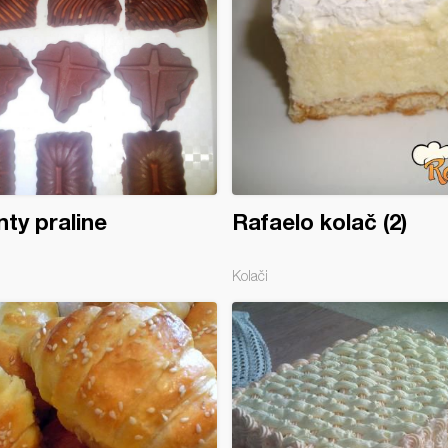
ty praline
Rafaelo kolač (2)
Kolači