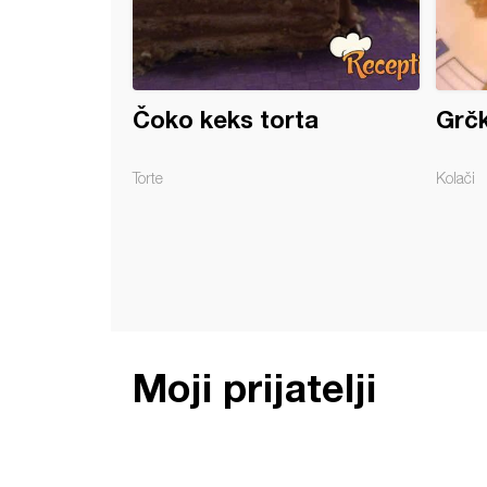
Čoko keks torta
Grčk
Torte
Kolači
Moji prijatelji