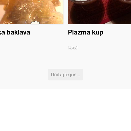
a baklava
Plazma kup
Kolači
Učitajte još...