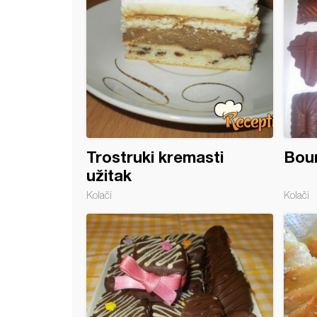
Trostruki kremasti
Boun
užitak
Kolači
Kolači
an torta