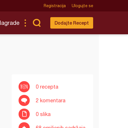
Registracija
Ulogujte se
Nagrade
Dodajte Recept
0 recepta
2 komentara
0 slika
68 omiljenih sadržaja