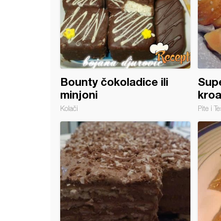
Bounty čokoladice ili
Supe
minjoni
kroa
Kolači
Pite i Te
r torta sa krem bananicama