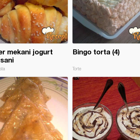
r mekani jogurt
Bingo torta (4)
sani
sta
Torte