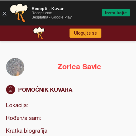
Recepti - Kuvar
Instalirajte
Recepti.com
Besplatna - Google Play
Ulogujte se
Zorica Savic
POMOĆNIK KUVARA
Lokacija:
Rođen/a sam:
Kratka biografija: