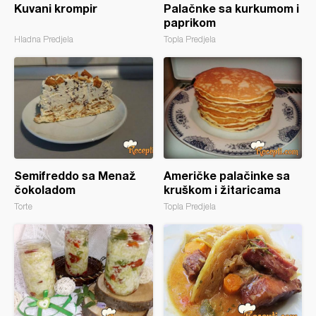
Kuvani krompir
Palačnke sa kurkumom i
paprikom
Hladna Predjela
Topla Predjela
Semifreddo sa Menaž
Američke palačinke sa
čokoladom
kruškom i žitaricama
Torte
Topla Predjela