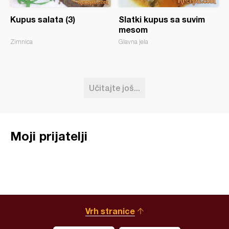
Kupus salata (3)
Slatki kupus sa suvim
mesom
Zimnica
Glavna jela
Učitajte još...
Moji prijatelji
Vrh stranice