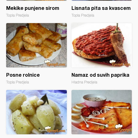
Mekike punjene sirom
Lisnata pita sa kvascem
Topla Predjela
Topla Predjela
Posne rolnice
Namaz od suvih paprika
Topla Predjela
Hladna Predjela