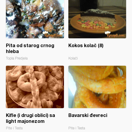
Pita od starog crnog
Kokos kolač (8)
hleba
Topla Predjela
Kolači
Kifle (i drugi oblici) sa
Bavarski đevreci
light majonezom
Pite i Testa
Pite i Testa