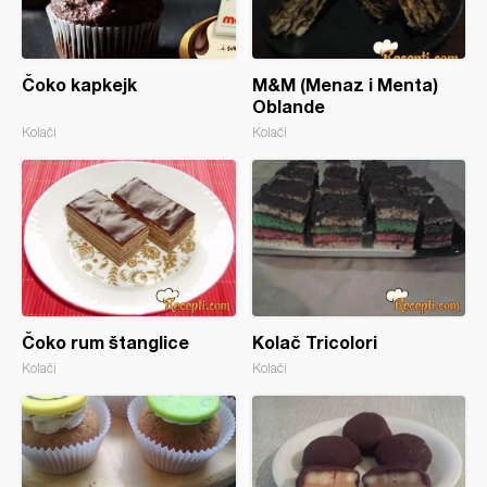
Čoko kapkejk
M&M (Menaz i Menta)
Oblande
Kolači
Kolači
Čoko rum štanglice
Kolač Tricolori
Kolači
Kolači