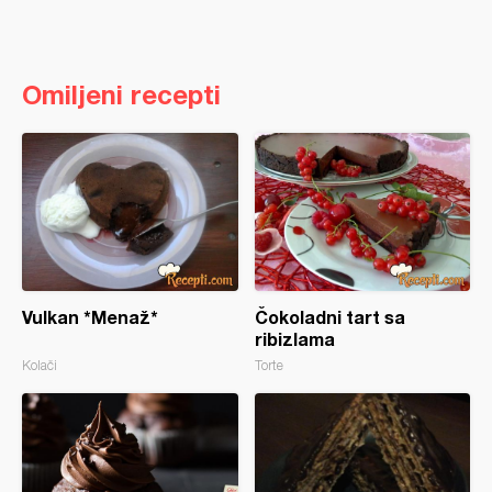
Omiljeni recepti
Vulkan *Menaž*
Čokoladni tart sa
ribizlama
Kolači
Torte