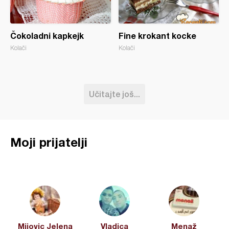
Čokoladni kapkejk
Fine krokant kocke
Kolači
Kolači
Učitajte još...
Moji prijatelji
Mijovic Jelena
Vladica
Menaž