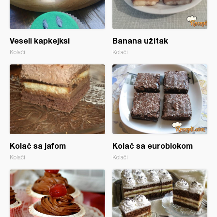
Veseli kapkejksi
Banana užitak
Kolači
Kolači
Kolač sa jafom
Kolač sa euroblokom
Kolači
Kolači