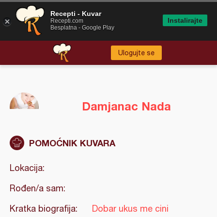
Recepti - Kuvar
Instalirajte
Recepti.com
Besplatna - Google Play
Ulogujte se
Damjanac Nada
POMOĆNIK KUVARA
Lokacija:
Rođen/a sam:
Kratka biografija:
Dobar ukus me cini