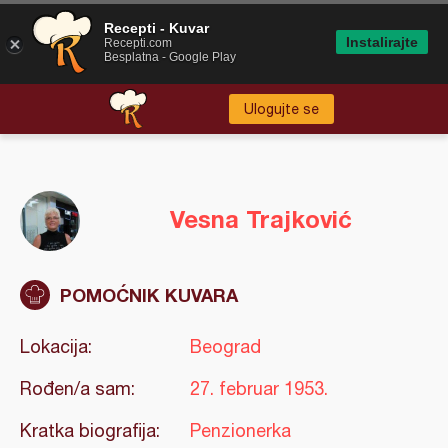
Recepti - Kuvar
Instalirajte
Recepti.com
Besplatna - Google Play
Ulogujte se
Vesna Trajković
POMOĆNIK KUVARA
Lokacija:
Beograd
Rođen/a sam:
27. februar 1953.
Kratka biografija:
Penzionerka