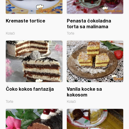
Kremaste tortice
Penasta čokoladna
torta sa malinama
Kolači
Torte
Čoko kokos fantazija
Vanila kocke sa
kokosom
Torte
Kolači