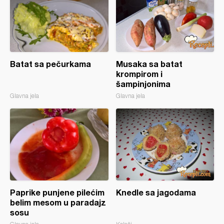
Batat sa pečurkama
Musaka sa batat
krompirom i
šampinjonima
Glavna jela
Glavna jela
Paprike punjene pilećim
Knedle sa jagodama
belim mesom u paradajz
sosu