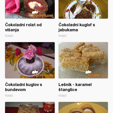
Čokoladni rolat od
Čokoladni kuglof s
višanja
jabukama
Kolači
Kolači
Čokoladni kuglov s
Lešnik - karamel
bundevom
štanglice
Kolači
Kolači