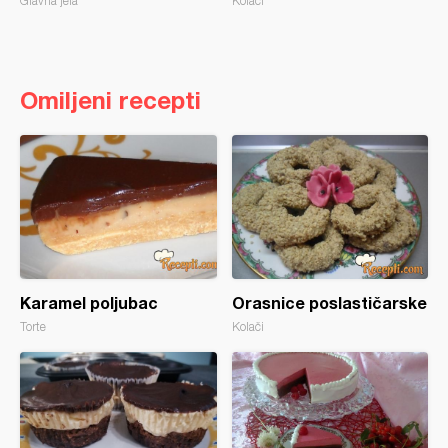
Glavna jela
Kolači
Omiljeni recepti
Karamel poljubac
Orasnice poslastičarske
Torte
Kolači