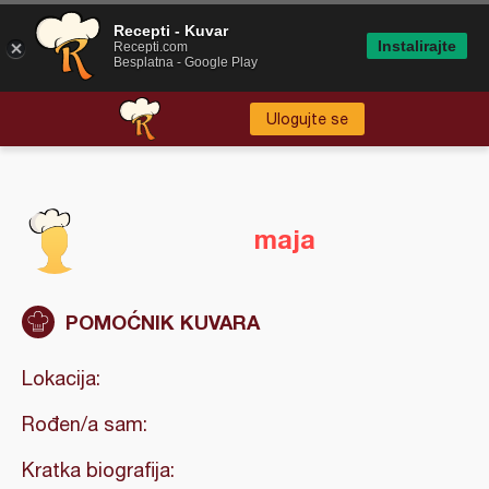
Recepti - Kuvar
Instalirajte
Recepti.com
Besplatna - Google Play
Ulogujte se
maja
POMOĆNIK KUVARA
Lokacija:
Rođen/a sam:
Kratka biografija: