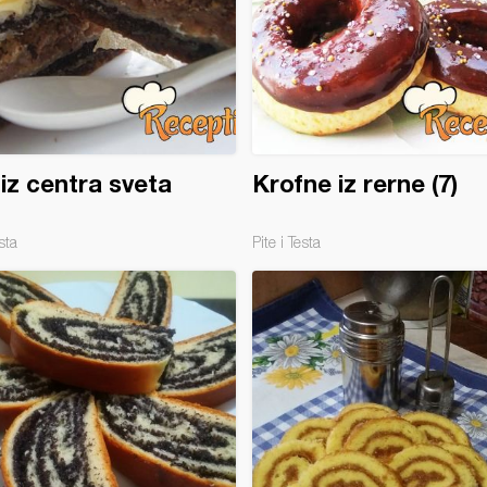
 iz centra sveta
Krofne iz rerne (7)
sta
Pite i Testa