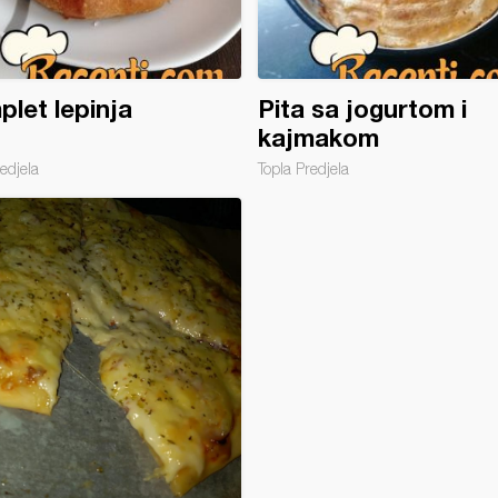
let lepinja
Pita sa jogurtom i
kajmakom
edjela
Topla Predjela