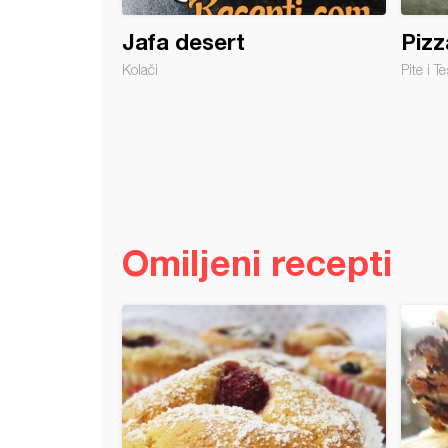
Jafa desert
Pizz
Kolači
Pite i Te
Omiljeni recepti
ni sa kokosom i čokoladnim filom