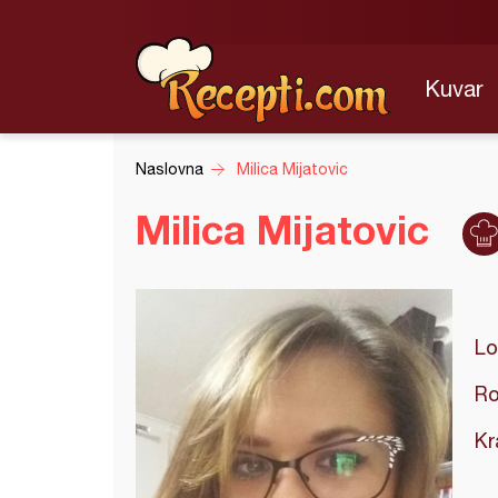
Kuvar
Naslovna
Milica Mijatovic
Milica Mijatovic
Lo
Ro
Kr