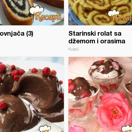
vnjača (3)
Starinski rolat sa
džemom i orasima
Kolači