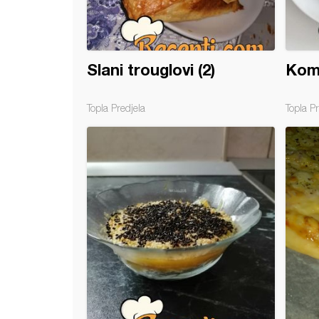
Slani trouglovi (2)
Komp
Topla Predjela
Topla Pr