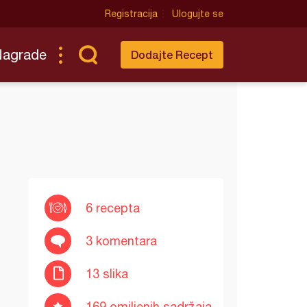
Registracija
Ulogujte se
Nagrade
Dodajte Recept
6 recepta
3 komentara
13 slika
169 omiljenih sadržaja