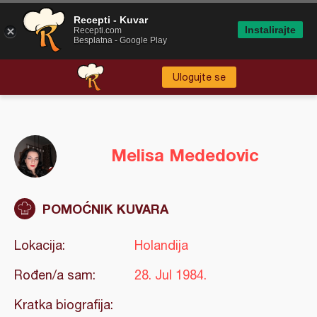
Recepti - Kuvar
Instalirajte
Recepti.com
Besplatna - Google Play
Ulogujte se
Melisa Mededovic
POMOĆNIK KUVARA
Lokacija:
Holandija
Rođen/a sam:
28. Jul 1984.
Kratka biografija: