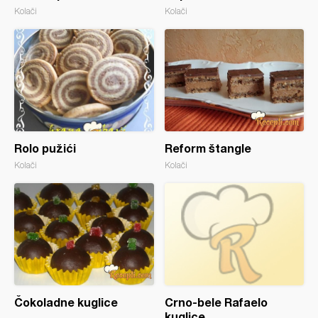
Kolači
Kolači
Rolo pužići
Reform štangle
Kolači
Kolači
Čokoladne kuglice
Crno-bele Rafaelo
kuglice