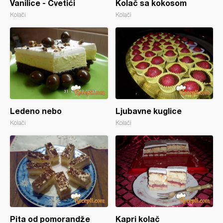
Vanilice - Cvetići
Kolač sa kokosom
Kolači
Kolači
Ledeno nebo
Ljubavne kuglice
Kolači
Kolači
Pita od pomorandže
Kapri kolač