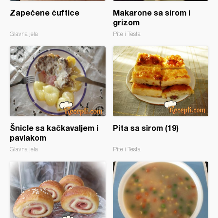
Zapečene ćuftice
Makarone sa sirom i
grizom
Glavna jela
Pite i Testa
Šnicle sa kačkavaljem i
Pita sa sirom (19)
pavlakom
Glavna jela
Pite i Testa