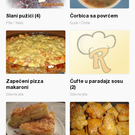
Slani pužići (4)
Čorbica sa povrćem
Pite i Testa
Supe i Čorbe
Zapečeni pizza
Ćufte u paradajz sosu
makaroni
(2)
Glavna jela
Glavna jela