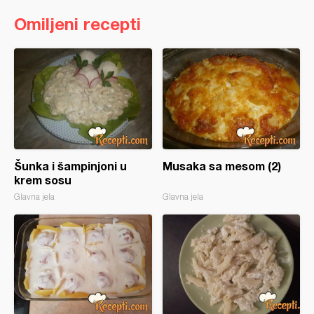
Omiljeni recepti
Šunka i šampinjoni u
Musaka sa mesom (2)
krem sosu
Glavna jela
Glavna jela