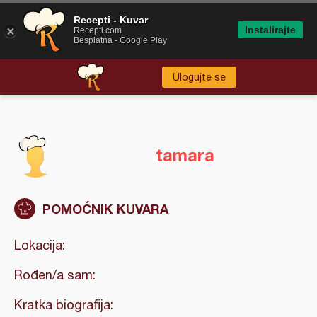
Recepti - Kuvar
Instalirajte
Recepti.com
Besplatna - Google Play
Ulogujte se
tamara
POMOĆNIK KUVARA
Lokacija:
Rođen/a sam:
Kratka biografija: