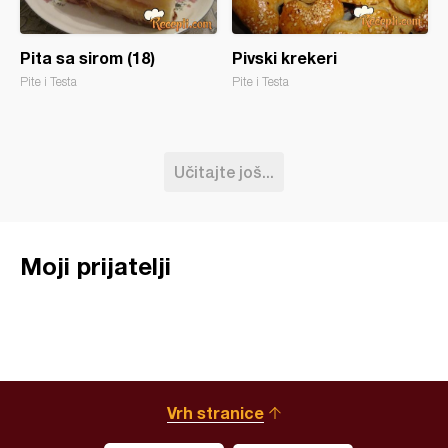
Pita sa sirom (18)
Pivski krekeri
Pite i Testa
Pite i Testa
Učitajte još...
Moji prijatelji
Vrh stranice