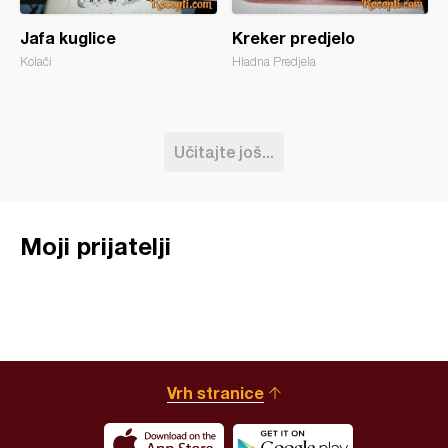
Jafa kuglice
Kreker predjelo
Kolači
Hladna Predjela
Učitajte još...
Moji prijatelji
Vrh stranice