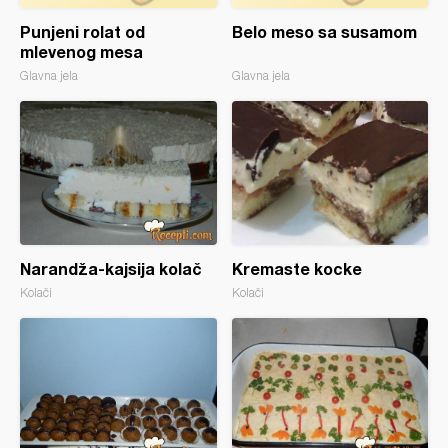
Punjeni rolat od
Belo meso sa susamom
mlevenog mesa
Glavna jela
Glavna jela
Narandža-kajsija kolač
Kremaste kocke
Kolači
Kolači