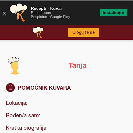
Recepti - Kuvar
Instalirajte
Recepti.com
Besplatna - Google Play
Ulogujte se
Tanja
POMOĆNIK KUVARA
Lokacija:
Rođen/a sam:
Kratka biografija: