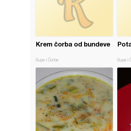
Krem čorba od bundeve
Pot
Supe i Čorbe
Supe i 
a torta sa Milka čokoladom