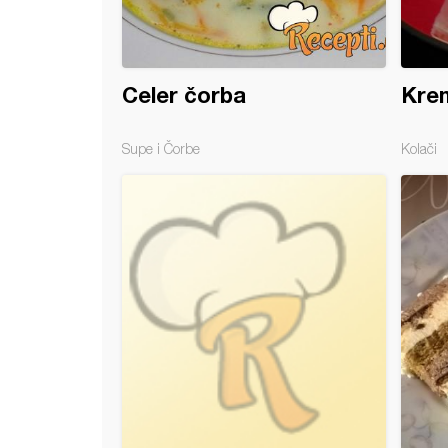
Celer čorba
Kre
Supe i Čorbe
Kolači
a torta