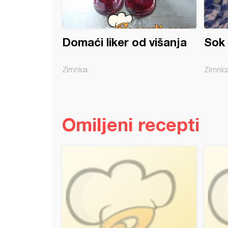
Domaći liker od višanja
Sok 
Zimnica
Zimnic
Omiljeni recepti
i kupus sa suvim mesom