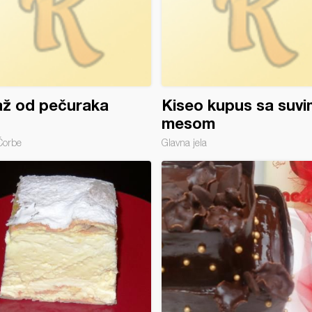
až od pečuraka
Kiseo kupus sa suvi
mesom
Čorbe
Glavna jela