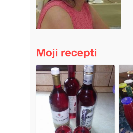
Moji recepti
sa kukuruznim brašnom i sirom