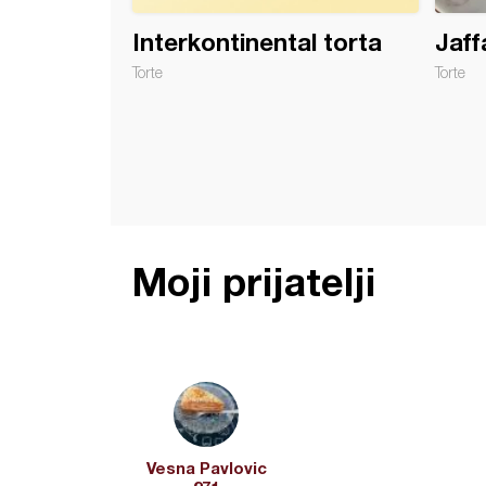
Interkontinental torta
Jaff
Torte
Torte
Moji prijatelji
Vesna Pavlovic