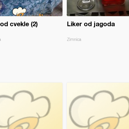
od cvekle (2)
Liker od jagoda
a
Zimnica