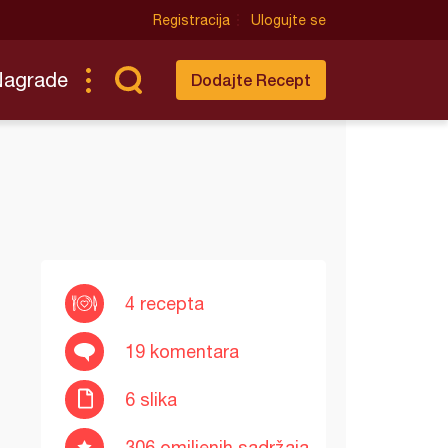
Registracija
Ulogujte se
Nagrade
Dodajte Recept
4 recepta
19 komentara
6 slika
306 omiljenih sadržaja