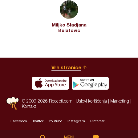
Miljko Sladjana
Bulatović
Vrh stranice
© 2009-2026 Recepti.com |
Uslovi korišćenja
|
Marketing
|
Kontakt
Facebook
Twitter
Youtube
Instagram
Pinterest
Site by:
HALO