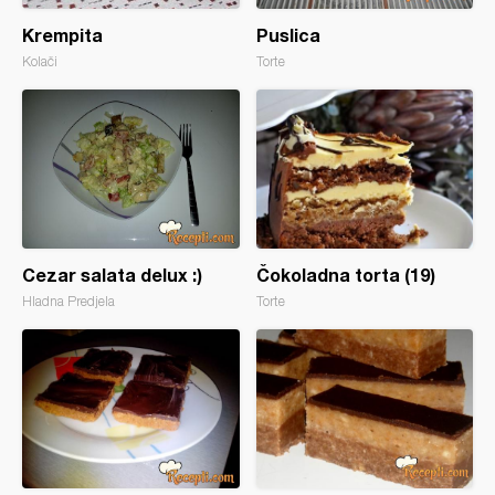
Krempita
Puslica
Kolači
Torte
Cezar salata delux :)
Čokoladna torta (19)
Hladna Predjela
Torte