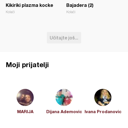
Kikiriki plazma kocke
Bajadera (2)
Kolači
Kolači
Učitajte još...
Moji prijatelji
MARIJA
Dijana Ademovic
Ivana Prodanovic