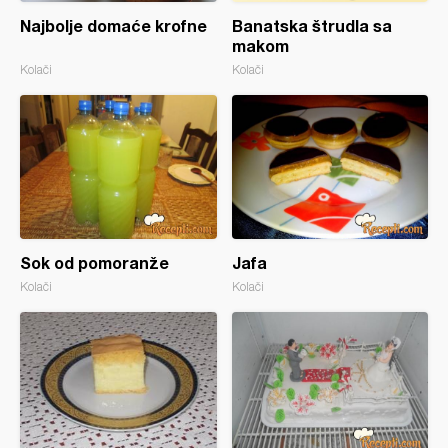
Najbolje domaće krofne
Banatska štrudla sa
makom
Kolači
Kolači
Sok od pomoranže
Jafa
Kolači
Kolači