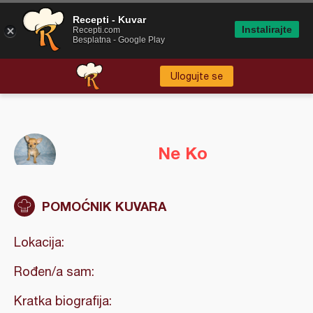
Recepti - Kuvar
Instalirajte
Recepti.com
Besplatna - Google Play
Ulogujte se
Ne Ko
POMOĆNIK KUVARA
Lokacija:
Rođen/a sam:
Kratka biografija: