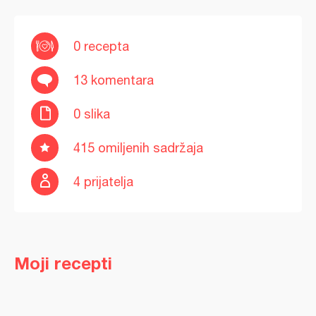
0 recepta
13 komentara
0 slika
415 omiljenih sadržaja
4 prijatelja
Moji recepti