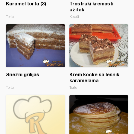
Karamel torta (3)
Trostruki kremasti
užitak
Torte
Kolači
Snežni grilijaš
Krem kocke sa lešnik
karamelama
Torte
Torte