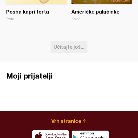
Posna kapri torta
Američke palačinke
Torte
Kolači
Učitajte još...
Moji prijatelji
Vrh stranice