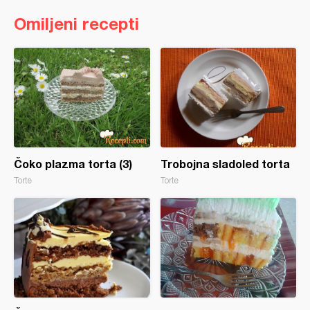
Omiljeni recepti
Čoko plazma torta (3)
Trobojna sladoled torta
Torte
Torte