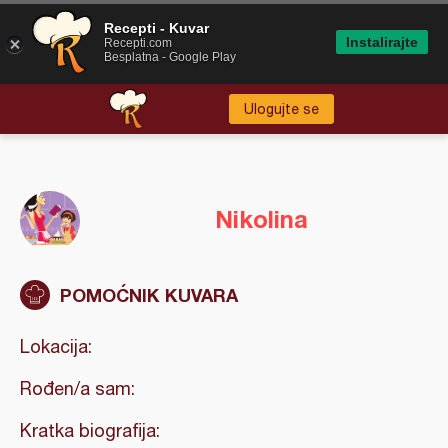
Recepti - Kuvar
Instalirajte
Recepti.com
Besplatna - Google Play
Ulogujte se
Nikolina
POMOĆNIK KUVARA
Lokacija:
Rođen/a sam:
Kratka biografija: