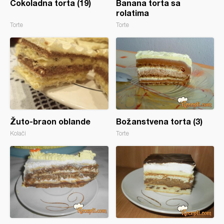
Čokoladna torta (19)
Banana torta sa
rolatima
Torte
Torte
Žuto-braon oblande
Božanstvena torta (3)
Kolači
Torte